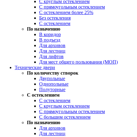
С круглым остеклением
С прямоугольным остеклением
С остеклением более 25%
Без остекления
С остеклением
По назначению
В коридор
В подъезд
Для архивов
Для лестниц
Для лифтов
Для мест общего пользования (МОП)
Технические двери
По количеству створок
Двупольные
Однопольные
Полуторные
С остеклением
С остеклением
С круглым остеклением
С прямоугольным остеклением
С большим остеклением
По назначению
Для архивов
Для лестниц