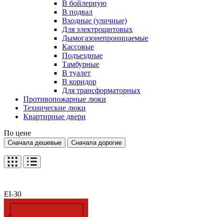
В бойлерную
В подвал
Входные (уличные)
Для электрощитовых
Дымогазонепроницаемые
Кассовые
Подъездные
Тамбурные
В туалет
В коридор
Для трансформаторных
Противопожарные люки
Технические люки
Квартирные двери
По цене
Сначала дешевые
Сначала дорогие
EI-30