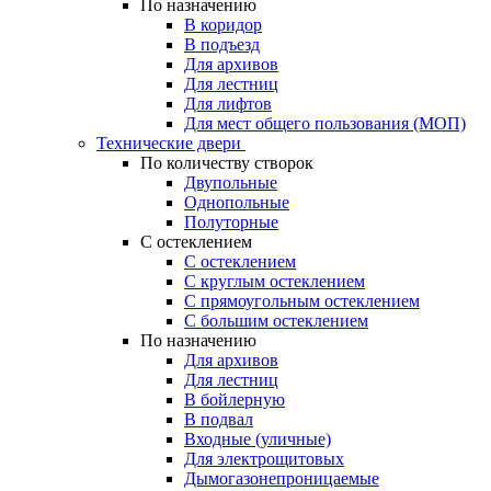
По назначению
В коридор
В подъезд
Для архивов
Для лестниц
Для лифтов
Для мест общего пользования (МОП)
Технические двери
По количеству створок
Двупольные
Однопольные
Полуторные
С остеклением
С остеклением
С круглым остеклением
С прямоугольным остеклением
С большим остеклением
По назначению
Для архивов
Для лестниц
В бойлерную
В подвал
Входные (уличные)
Для электрощитовых
Дымогазонепроницаемые