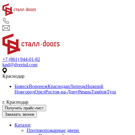
+7 (861) 944-01-82
knd@dverisd.com
Краснодар
Брянск
Воронеж
Краснодар
Липецк
Нижний
Новгород
Орел
Ростов-на-Дону
Рязань
Тамбов
Тула
г. Краснодар
Получить прайс-лист
Заказать звонок
Каталог
Противопожарные двери