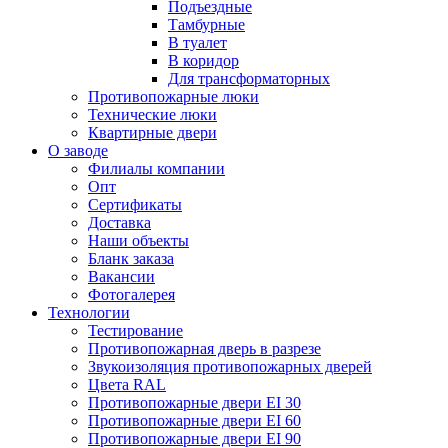
Подъездные
Тамбурные
В туалет
В коридор
Для трансформаторных
Противопожарные люки
Технические люки
Квартирные двери
О заводе
Филиалы компании
Опт
Сертификаты
Доставка
Наши объекты
Бланк заказа
Вакансии
Фотогалерея
Технологии
Тестирование
Противопожарная дверь в разрезе
Звукоизоляция противопожарных дверей
Цвета RAL
Противопожарные двери EI 30
Противопожарные двери EI 60
Противопожарные двери EI 90