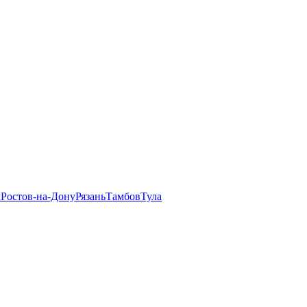
л
Ростов-на-Дону
Рязань
Тамбов
Тула