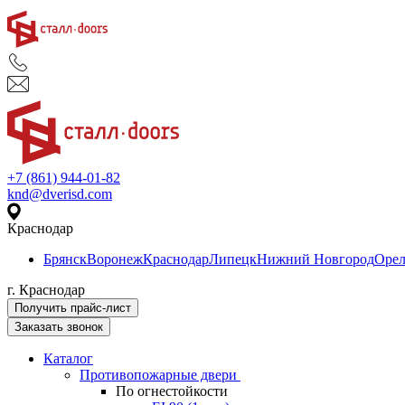
+7 (861) 944-01-82
knd@dverisd.com
Краснодар
Брянск
Воронеж
Краснодар
Липецк
Нижний Новгород
Оре
г. Краснодар
Получить прайс-лист
Заказать звонок
Каталог
Противопожарные двери
По огнестойкости