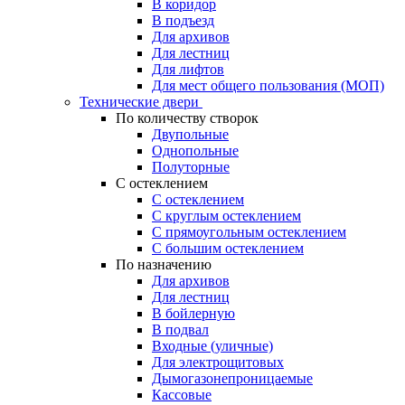
В коридор
В подъезд
Для архивов
Для лестниц
Для лифтов
Для мест общего пользования (МОП)
Технические двери
По количеству створок
Двупольные
Однопольные
Полуторные
С остеклением
С остеклением
С круглым остеклением
С прямоугольным остеклением
С большим остеклением
По назначению
Для архивов
Для лестниц
В бойлерную
В подвал
Входные (уличные)
Для электрощитовых
Дымогазонепроницаемые
Кассовые