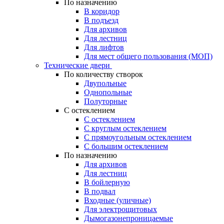
По назначению
В коридор
В подъезд
Для архивов
Для лестниц
Для лифтов
Для мест общего пользования (МОП)
Технические двери
По количеству створок
Двупольные
Однопольные
Полуторные
С остеклением
С остеклением
С круглым остеклением
С прямоугольным остеклением
С большим остеклением
По назначению
Для архивов
Для лестниц
В бойлерную
В подвал
Входные (уличные)
Для электрощитовых
Дымогазонепроницаемые