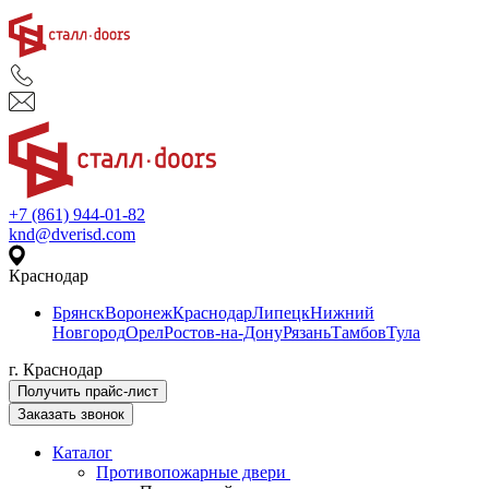
+7 (861) 944-01-82
knd@dverisd.com
Краснодар
Брянск
Воронеж
Краснодар
Липецк
Нижний
Новгород
Орел
Ростов-на-Дону
Рязань
Тамбов
Тула
г. Краснодар
Получить прайс-лист
Заказать звонок
Каталог
Противопожарные двери